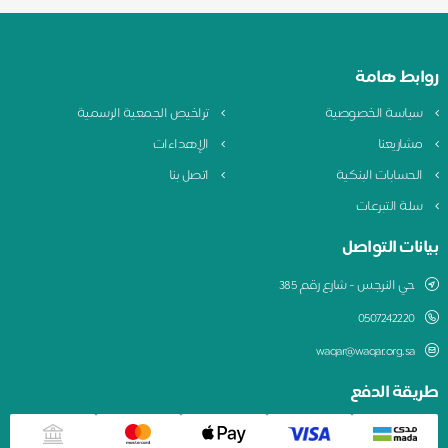
ط هامة
سة الخصوصية
تراخيص الجمعية الرسمية
ريعنا
الإهداءات
سابات البنكية
اتصل بنا
 التبرعات
ت التواصل
 النرجس - شارع رقم 385
050724222
waqar@waqar.org.s
ة الدفع