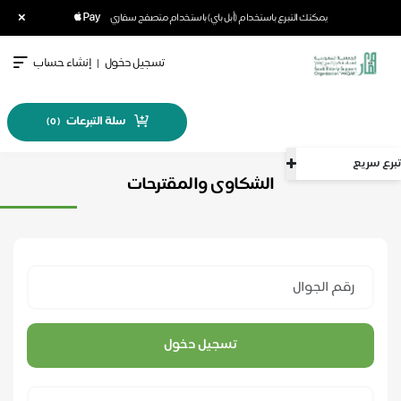
×
يمكنك التبرع باستخدام (أبل باي) باستخدام متصفح سفاري
تسجيل دخول
|
إنشاء حساب
سلة التبرعات
)
0
(
سريع
الشكاوى والمقترحات
تسجيل دخول