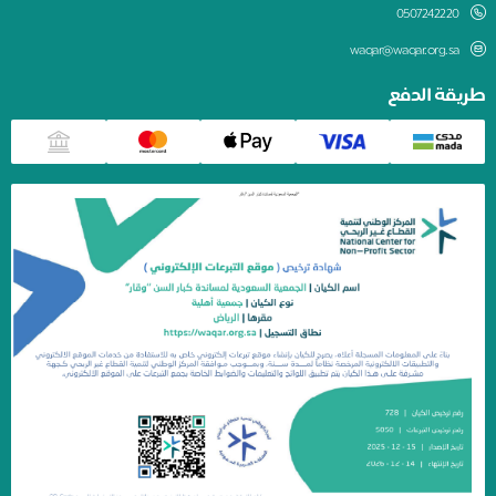
0507242220
waqar@waqar.org.sa
يقة الدفع